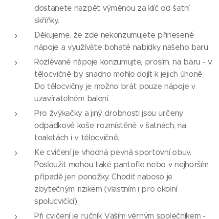
dostanete nazpět výměnou za klíč od šatní
skříňky.
Děkujeme, že zde nekonzumujete přinesené
nápoje a využíváte bohaté nabídky našeho baru.
Rozlévané nápoje konzumujte, prosím, na baru - v
tělocvičně by snadno mohlo dojít k jejich úhoně.
Do tělocvičny je možno brát pouze nápoje v
uzavíratelném balení.
Pro žvýkačky a jiný drobnosti jsou určeny
odpadkové koše rozmístěné v šatnách, na
toaletách i v tělocvičně.
Ke cvičení je vhodná pevná sportovní obuv.
Posloužit mohou také pantofle nebo v nejhorším
případě jen ponožky. Chodit naboso je
zbytečným rizikem (vlastním i pro okolní
spolucvičící).
Při cvičení je ručník Vaším věrným společníkem -