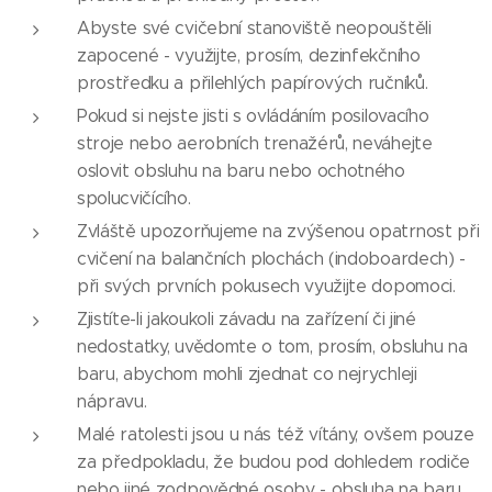
Abyste své cvičební stanoviště neopouštěli
zapocené - využijte, prosím, dezinfekčního
prostředku a přilehlých papírových ručníků.
Pokud si nejste jisti s ovládáním posilovacího
stroje nebo aerobních trenažérů, neváhejte
oslovit obsluhu na baru nebo ochotného
spolucvičícího.
Zvláště upozorňujeme na zvýšenou opatrnost při
cvičení na balančních plochách (indoboardech) -
při svých prvních pokusech využijte dopomoci.
Zjistíte-li jakoukoli závadu na zařízení či jiné
nedostatky, uvědomte o tom, prosím, obsluhu na
baru, abychom mohli zjednat co nejrychleji
nápravu.
Malé ratolesti jsou u nás též vítány, ovšem pouze
za předpokladu, že budou pod dohledem rodiče
nebo jiné zodpovědné osoby - obsluha na baru