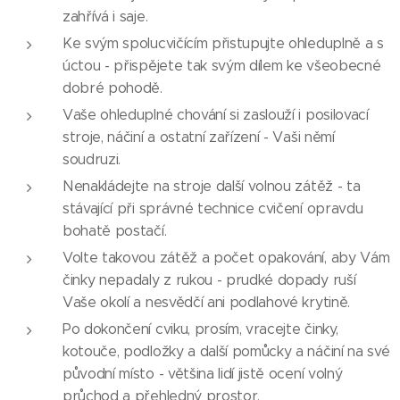
zahřívá i saje.
Ke svým spolucvičícím přistupujte ohleduplně a s
úctou - přispějete tak svým dílem ke všeobecné
dobré pohodě.
Vaše ohleduplné chování si zaslouží i posilovací
stroje, náčiní a ostatní zařízení - Vaši němí
soudruzi.
Nenakládejte na stroje další volnou zátěž - ta
stávající při správné technice cvičení opravdu
bohatě postačí.
Volte takovou zátěž a počet opakování, aby Vám
činky nepadaly z rukou - prudké dopady ruší
Vaše okolí a nesvědčí ani podlahové krytině.
Po dokončení cviku, prosím, vracejte činky,
kotouče, podložky a další pomůcky a náčiní na své
původní místo - většina lidí jistě ocení volný
průchod a přehledný prostor.